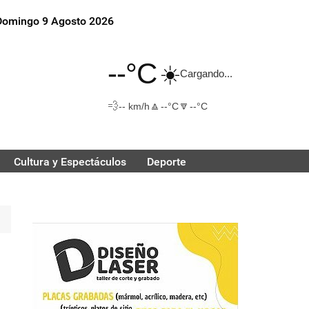
Domingo 9 Agosto 2026
--°C
☀️
Cargando...
💨
🔼
🔽
-- km/h
--°C
--°C
Cultura y Espectáculos
Deporte