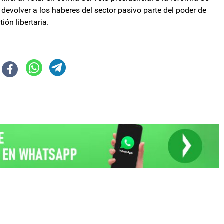
devolver a los haberes del sector pasivo parte del poder de
ón libertaria.
 luego del veto de Javier Milei a la reforma de la Ley de movilidad
ilados, rechazamos el veto presidencial”