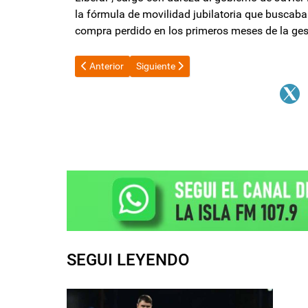
la fórmula de movilidad jubilatoria que buscaba 
compra perdido en los primeros meses de la gesti
Artículo anterior: En cuánto queda la jubilación mínima
Artículo siguiente: “Hoy todos somos jub
Anterior
Siguiente
SEGUI LEYENDO