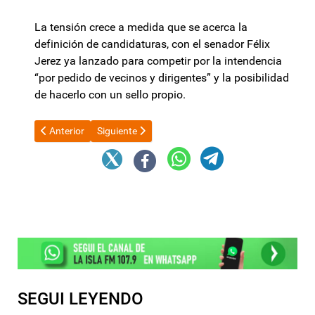
La tensión crece a medida que se acerca la
definición de candidaturas, con el senador Félix
Jerez ya lanzado para competir por la intendencia
“por pedido de vecinos y dirigentes” y la posibilidad
de hacerlo con un sello propio.
Artículo anterior: Luis Caputo seca la plaza de pesos por el "ruid
Artículo siguiente: Agustín Rossi: "Al gobierno no le 
Anterior
Siguiente
SEGUI LEYENDO