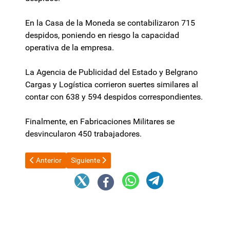
En la Casa de la Moneda se contabilizaron 715
despidos, poniendo en riesgo la capacidad
operativa de la empresa.
La Agencia de Publicidad del Estado y Belgrano
Cargas y Logística corrieron suertes similares al
contar con 638 y 594 despidos correspondientes.
Finalmente, en Fabricaciones Militares se
desvincularon 450 trabajadores.
Artículo anterior: Renovadas charlas con gobernadores, designac
Artículo siguiente: Con Adorni muy cerca, Santilli
Anterior
Siguiente