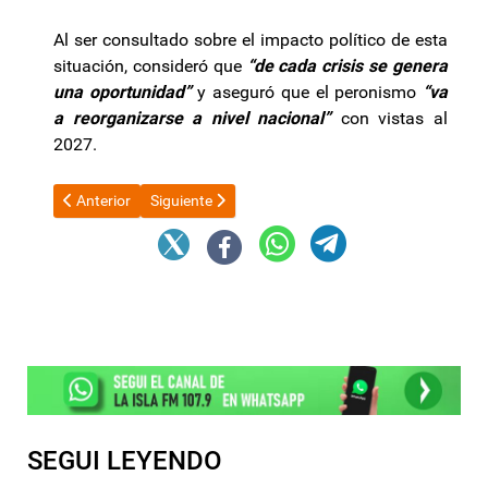
Al ser consultado sobre el impacto político de esta
situación, consideró que
“de cada crisis se genera
una oportunidad”
y aseguró que el peronismo
“va
a reorganizarse a nivel nacional”
con vistas al
2027.
Artículo anterior: Pese a la domiciliaria, la CGT ratificó la marcha
Artículo siguiente: Durísima reflexión sobre apoy
Anterior
Siguiente
SEGUI LEYENDO