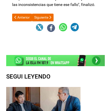
las inconsistencias que tiene ese fallo", finalizó.
Artículo anterior: Aberrante: Argentina votó en la ONU en contra 
Artículo siguiente: Otro cachetazo al kirchnerismo
Anterior
Siguiente
SEGUI LEYENDO