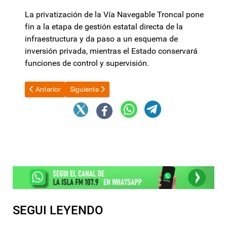
La privatización de la Vía Navegable Troncal pone
fin a la etapa de gestión estatal directa de la
infraestructura y da paso a un esquema de
inversión privada, mientras el Estado conservará
funciones de control y supervisión.
Artículo anterior: Fin del relato de Javier Milei y Luis Caputo:
Artículo siguiente: Jalil y Zenteno supervisaron las
Anterior
Siguiente
SEGUI LEYENDO