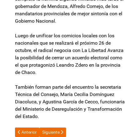
gobernador de Mendoza, Alfredo Cornejo, de los
mandatarios provinciales de mejor sintonía con el
Gobierno Nacional.
Luego de unificar los comicios locales con los
nacionales que se realizará el próximo 26 de
octubre, el radical negocia con La Libertad Avanza
la posibilidad de cerrar un acuerdo electoral como
el que protagonizó Leandro Zdero en la provincia
de Chaco.
También forman parte del encuentro la secretaria
Técnica del Consejo, María Cecilia Domínguez
Diacoluca, y Agustina García de Cecco, funcionaria
del Ministerio de Desregulación y Transformación
del Estado.
Artículo anterior: Revés para las billeteras virtuales: la medida
Artículo siguiente: Renunció el asesor de Milei que
Anterior
Siguiente