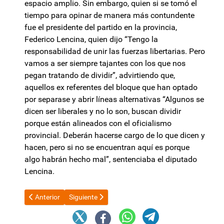
espacio amplio. Sin embargo, quien si se tomó el
tiempo para opinar de manera más contundente
fue el presidente del partido en la provincia,
Federico Lencina, quien dijo “Tengo la
responsabilidad de unir las fuerzas libertarias. Pero
vamos a ser siempre tajantes con los que nos
pegan tratando de dividir”, advirtiendo que,
aquellos ex referentes del bloque que han optado
por separase y abrir líneas alternativas “Algunos se
dicen ser liberales y no lo son, buscan dividir
porque están alineados con el oficialismo
provincial. Deberán hacerse cargo de lo que dicen y
hacen, pero si no se encuentran aquí es porque
algo habrán hecho mal”, sentenciaba el diputado
Lencina.
Artículo anterior: Dato duro: las jubilaciones en Argentina ya s
Artículo siguiente: La Corte de Catamarca anuncia
Anterior
Siguiente