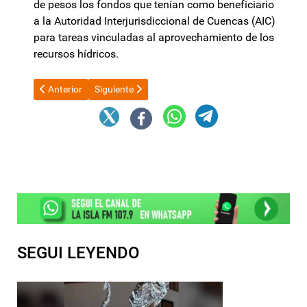
de pesos los fondos que tenían como beneficiario
a la Autoridad Interjurisdiccional de Cuencas (AIC)
para tareas vinculadas al aprovechamiento de los
recursos hídricos.
Artículo anterior: El riesgo país vuelve a superar los 500 puntos
Artículo siguiente: Senado debatirá la continuida
Anterior
Siguiente
SEGUI LEYENDO