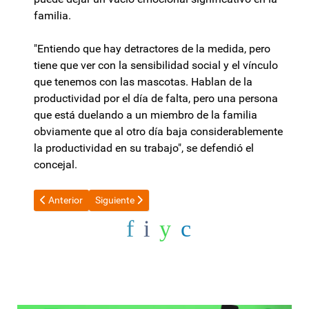
familia.
"Entiendo que hay detractores de la medida, pero
tiene que ver con la sensibilidad social y el vínculo
que tenemos con las mascotas. Hablan de la
productividad por el día de falta, pero una persona
que está duelando a un miembro de la familia
obviamente que al otro día baja considerablemente
la productividad en su trabajo", se defendió el
concejal.
Artículo anterior: Niegan que algunos senadores hayan votado 
Artículo siguiente: Escándalo: a cuántos sueldos bá
Anterior
Siguiente