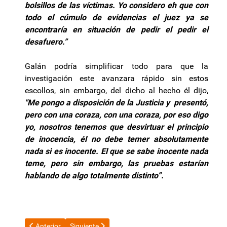
bolsillos de las víctimas. Yo considero eh que con
todo el cúmulo de evidencias el juez ya se
encontraría en situación de pedir el pedir el
desafuero.”
Galán podría simplificar todo para que la
investigación este avanzara rápido sin estos
escollos, sin embargo, del dicho al hecho él dijo,
"Me pongo a disposición de la Justicia y presentó,
pero con una coraza, con una coraza, por eso digo
yo, nosotros tenemos que desvirtuar el principio
de inocencia, él no debe temer absolutamente
nada si es inocente. El que se sabe inocente nada
teme, pero sin embargo, las pruebas estarían
hablando de algo totalmente distinto”.
Artículo anterior: Luis Caputo sigue dando buenas noticias a Jav
Artículo siguiente: Corte Suprema: piden declarar 
Anterior
Siguiente