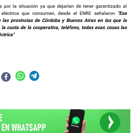
 por la situación ya que dejarían de tener garantizado al
 eléctrica que consumen, desde el ENRE señalaron
"Esa
de las provincias de Córdoba y Buenos Aires en las que la
, la cuota de la cooperativa, teléfono, todas esas cosas las
ctrica"
 el pago de un impuesto en dólares desde el exterior
 el Presupuesto 2025 y condicionó el crecimiento del país a que los gober