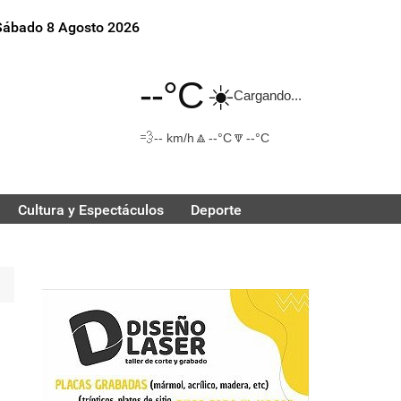
Sábado 8 Agosto 2026
--°C
☀️
Cargando...
💨
🔼
🔽
-- km/h
--°C
--°C
Cultura y Espectáculos
Deporte