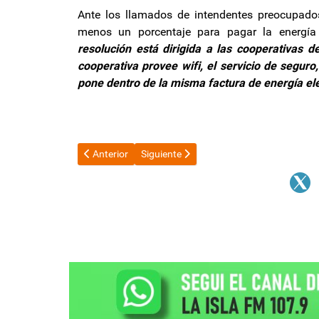
Ante los llamados de intendentes preocupados
menos un porcentaje para pagar la energía
resolución está dirigida a las cooperativas 
cooperativa provee wifi, el servicio de seguro
pone dentro de la misma factura de energía elé
Artículo anterior: Blanqueo de capitales: AFIP habilitó
Artículo siguiente: Javier Milei presentó
Anterior
Siguiente