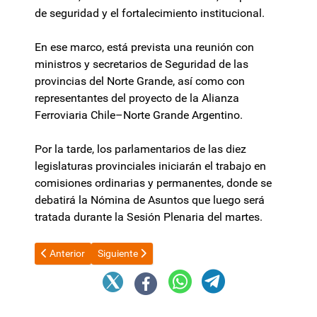
de seguridad y el fortalecimiento institucional.
En ese marco, está prevista una reunión con
ministros y secretarios de Seguridad de las
provincias del Norte Grande, así como con
representantes del proyecto de la Alianza
Ferroviaria Chile–Norte Grande Argentino.
Por la tarde, los parlamentarios de las diez
legislaturas provinciales iniciarán el trabajo en
comisiones ordinarias y permanentes, donde se
debatirá la Nómina de Asuntos que luego será
tratada durante la Sesión Plenaria del martes.
Artículo anterior: El Gobierno redujo aranceles a la importació
Artículo siguiente: Javier Milei aumentó más de $
Anterior
Siguiente