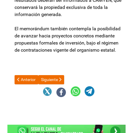
resultados deberán ser informados a CAMYEN, que
conservará la propiedad exclusiva de toda la
información generada.
El memorándum también contempla la posibilidad
de avanzar hacia proyectos concretos mediante
propuestas formales de inversión, bajo el régimen
de contrataciones vigente del organismo estatal.
Artículo anterior: “La situación económica y social del país es 
Artículo siguiente: Causa Javier Galán: “Nos ponemo
Anterior
Siguiente