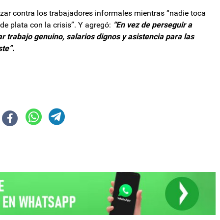
r contra los trabajadores informales mientras “nadie toca
e plata con la crisis”. Y agregó:
“En vez de perseguir a
 trabajo genuino, salarios dignos y asistencia para las
ste”.
rno por “abuso de autoridad”, luego de no invitar a Villarruel al Tedeum
ecto contra la ludopatía limita el acceso de menores, pero permite la publ