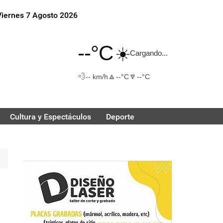
Viernes 7 Agosto 2026
--°C
☀️
Cargando...
💨
🔼
🔽
-- km/h
--°C
--°C
Cultura y Espectáculos
Deporte