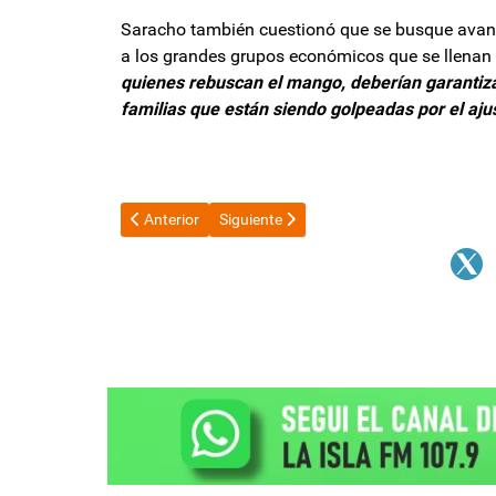
Saracho también cuestionó que se busque avanza
a los grandes grupos económicos que se llenan d
quienes rebuscan el mango, deberían garantizar
familias que están siendo golpeadas por el aju
Artículo anterior: Solicitan que se investigue al Gobie
Artículo siguiente: Senado: el nuevo proy
Anterior
Siguiente