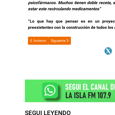
psicofármacos. Muchos tienen doble receta,
estar este recirculando medicamentos”
“Lo que hay que pensar es en un proyect
preexistentes con la construcción de todos los 
Artículo anterior: Respuesta a la iniciativa de Galán
Artículo siguiente: “Tenemos un buen diá
Anterior
Siguiente
SEGUI LEYENDO