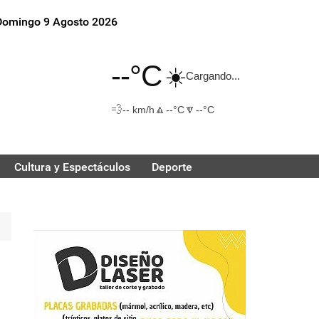
Domingo 9 Agosto 2026
--°C
☀️
Cargando...
💨
🔼
🔽
-- km/h
--°C
--°C
Cultura y Espectáculos
Deporte