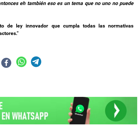
 entonces eh también eso es un tema que no uno no puede
o de ley innovador que cumpla todas las normativas
actores."
“Las únicas autorizadas para la dispensa de medicamentos son las farmac
logo con Diego Santilli, esperamos seguir teniendo una buena relación”