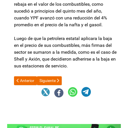
rebaja en el valor de los combustibles, como
sucedió a principios del quinto mes del año,
cuando YPF avanzó con una reducción del 4%
promedio en el precio de la nafta y el gasoil.
Luego de que la petrolera estatal aplicara la baja
en el precio de sus combustibles, más firmas del
sector se sumaron a la medida, como es el caso de
Shell y Axión, que decidieron adherirse a la baja en
sus estaciones de servicio.
Artículo anterior: Diputados trata este martes en comisión el pr
Artículo siguiente: Argentina asegura la Categorí
Anterior
Siguiente