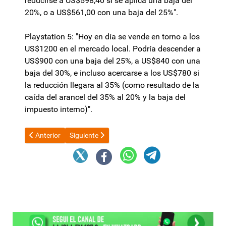
reducirse a US$598,40 si se aplica una baja del
20%, o a US$561,00 con una baja del 25%".
Playstation 5: "Hoy en día se vende en torno a los
US$1200 en el mercado local. Podría descender a
US$900 con una baja del 25%, a US$840 con una
baja del 30%, e incluso acercarse a los US$780 si
la reducción llegara al 35% (como resultado de la
caída del arancel del 35% al 20% y la baja del
impuesto interno)".
Artículo anterior: El Banco Central asegura que a partir de mayo
Artículo siguiente: OSEP y prestadores acordaron
Anterior
Siguiente