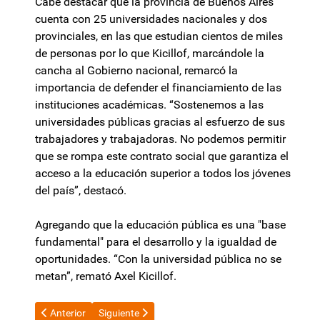
Cabe destacar que la provincia de Buenos Aires
cuenta con 25 universidades nacionales y dos
provinciales, en las que estudian cientos de miles
de personas por lo que Kicillof, marcándole la
cancha al Gobierno nacional, remarcó la
importancia de defender el financiamiento de las
instituciones académicas. “Sostenemos a las
universidades públicas gracias al esfuerzo de sus
trabajadores y trabajadoras. No podemos permitir
que se rompa este contrato social que garantiza el
acceso a la educación superior a todos los jóvenes
del país”, destacó.
Agregando que la educación pública es una "base
fundamental" para el desarrollo y la igualdad de
oportunidades. “Con la universidad pública no se
metan”, remató Axel Kicillof.
Artículo anterior: Otra funcionaria dejó el Gobierno: se fue la p
Artículo siguiente: Subió casi un 3% el precio esta
Anterior
Siguiente