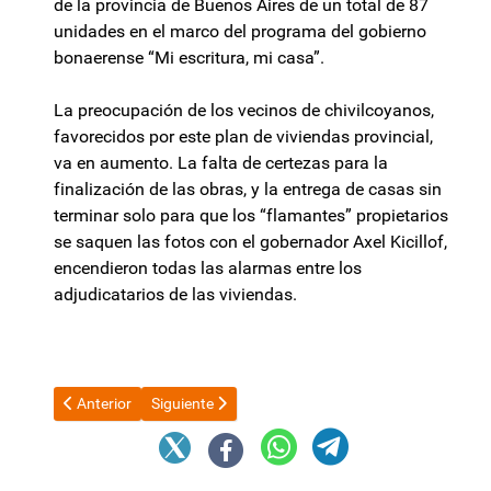
de la provincia de Buenos Aires de un total de 87
unidades en el marco del programa del gobierno
bonaerense “Mi escritura, mi casa”.
La preocupación de los vecinos de chivilcoyanos,
favorecidos por este plan de viviendas provincial,
va en aumento. La falta de certezas para la
finalización de las obras, y la entrega de casas sin
terminar solo para que los “flamantes” propietarios
se saquen las fotos con el gobernador Axel Kicillof,
encendieron todas las alarmas entre los
adjudicatarios de las viviendas.
Artículo anterior: Máximo Kirchner, en la previa de la marcha a
Artículo siguiente: El Partido Justicialista y otros 
Anterior
Siguiente