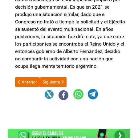
decisión gubernamental. Es que en 2021 se
produjo una situación similar, dado que el
Congreso no trató a tiempo la solicitud y el Ejército
se ausentó del evento multinacional. En años
posteriores, la situación fue diferente, ya que entre
los participantes se encontraba el Reino Unido y el
entonces gobierno de Alberto Fernández, decidió
no compartir la actividad con una nación que
ocupa ilegalmente territorio argentino.
Artículo anterior: Antes de sumarse al Gobierno, Sturzenegger 
Artículo siguiente: Javier Milei anunció que renuncia
Anterior
Siguiente