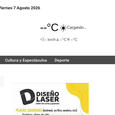
Viernes 7 Agosto 2026
--°C
☀️
Cargando...
💨
🔼
🔽
-- km/h
--°C
--°C
Cultura y Espectáculos
Deporte