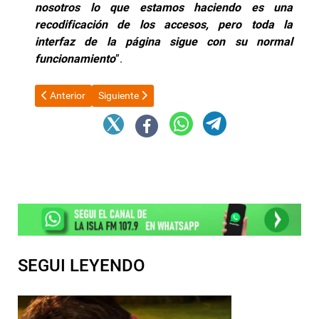
nosotros lo que estamos haciendo es una
recodificación de los accesos, pero toda la
interfaz de la página sigue con su normal
funcionamiento
”.
Artículo anterior: Es oficial la disolución de la AFIP: todos los de
Artículo siguiente: Saseta propone sanciones por
Anterior
Siguiente
SEGUI LEYENDO