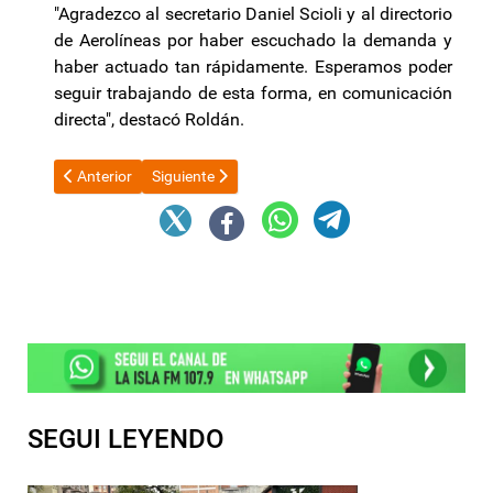
"Agradezco al secretario Daniel Scioli y al directorio
de Aerolíneas por haber escuchado la demanda y
haber actuado tan rápidamente. Esperamos poder
seguir trabajando de esta forma, en comunicación
directa", destacó Roldán.
Artículo anterior: La decisión de EEUU contra Cristina Kirchner fu
Artículo siguiente: Juan Grabois anunció que será
Anterior
Siguiente
SEGUI LEYENDO