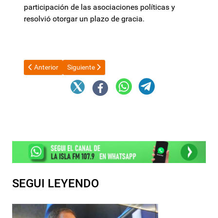
participación de las asociaciones políticas y
resolvió otorgar un plazo de gracia.
Artículo anterior: De acuerdo a una encuesta el 56% de los encu
Artículo siguiente: Cristian Ritondo criticó la prór
Anterior
Siguiente
SEGUI LEYENDO