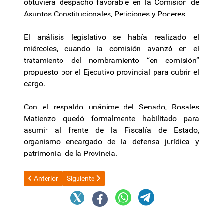
obtuviera despacho favorable en la Comisión de
Asuntos Constitucionales, Peticiones y Poderes.
El análisis legislativo se había realizado el
miércoles, cuando la comisión avanzó en el
tratamiento del nombramiento “en comisión”
propuesto por el Ejecutivo provincial para cubrir el
cargo.
Con el respaldo unánime del Senado, Rosales
Matienzo quedó formalmente habilitado para
asumir al frente de la Fiscalía de Estado,
organismo encargado de la defensa jurídica y
patrimonial de la Provincia.
Artículo anterior: Los malabares de Milei para evitar el choque
Artículo siguiente: Bullrich adelantó la presentaci
Anterior
Siguiente