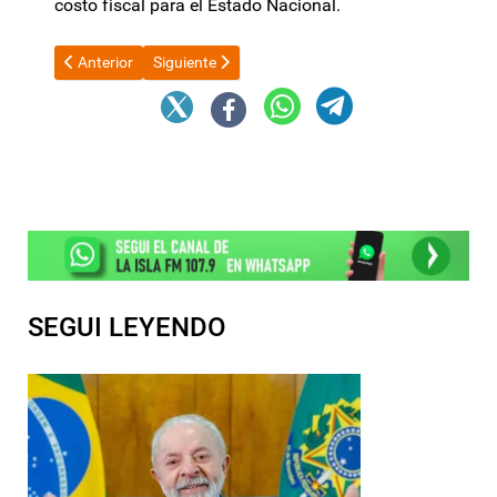
costo fiscal para el Estado Nacional.
Artículo anterior: Propiedad privada: Senado trata la eliminació
Artículo siguiente: Quintela habló sobre el 2027 y
Anterior
Siguiente
SEGUI LEYENDO