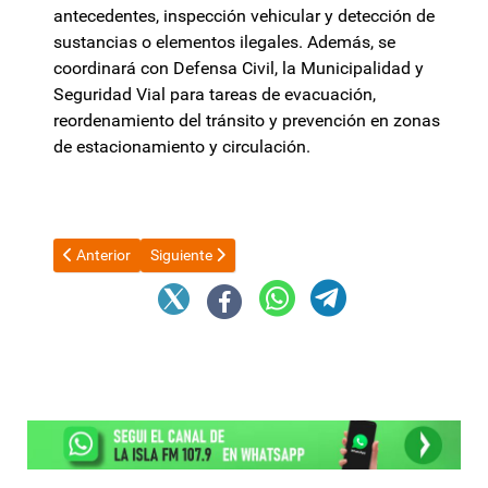
antecedentes, inspección vehicular y detección de
sustancias o elementos ilegales. Además, se
coordinará con Defensa Civil, la Municipalidad y
Seguridad Vial para tareas de evacuación,
reordenamiento del tránsito y prevención en zonas
de estacionamiento y circulación.
Artículo anterior: Paritarias: bancarios vuelve a romper la pauta o
Artículo siguiente: Preocupación de la Cámara de l
Anterior
Siguiente