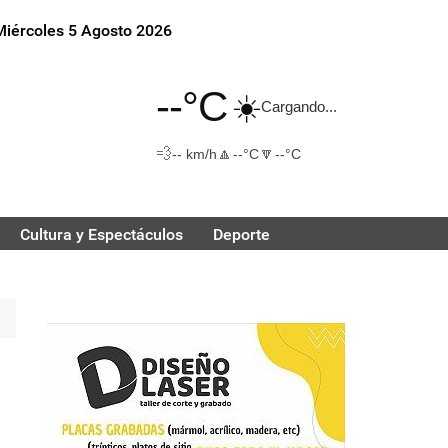
Miércoles 5 Agosto 2026
--°C
☀️
Cargando...
💨
🔼
🔽
-- km/h
--°C
--°C
Cultura y Espectáculos
Deporte