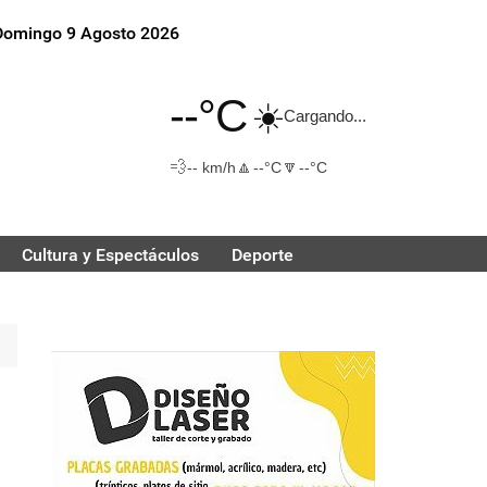
Domingo 9 Agosto 2026
--°C
☀️
Cargando...
💨
🔼
🔽
-- km/h
--°C
--°C
Cultura y Espectáculos
Deporte