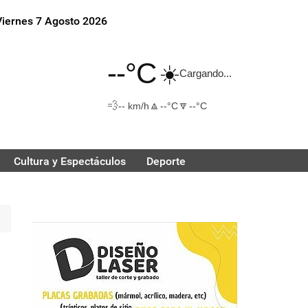
Viernes 7 Agosto 2026
--°C
☀️
Cargando...
💨
🔼
🔽
-- km/h
--°C
--°C
Cultura y Espectáculos
Deporte