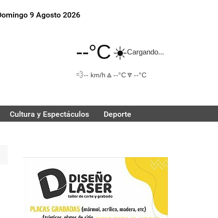
Domingo 9 Agosto 2026
--°C
☀️
Cargando...
💨
🔼
🔽
-- km/h
--°C
--°C
Cultura y Espectáculos
Deporte