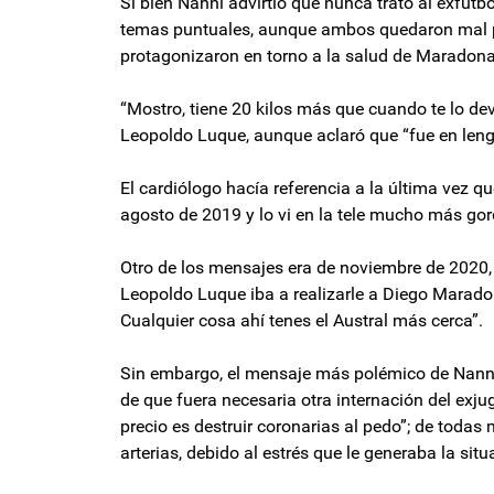
Si bien Nanni advirtió que nunca trató al exfut
temas puntuales, aunque ambos quedaron mal p
protagonizaron en torno a la salud de Maradon
“Mostro, tiene 20 kilos más que cuando te lo dev
Leopoldo Luque, aunque aclaró que “fue en leng
El cardiólogo hacía referencia a la última vez q
agosto de 2019 y lo vi en la tele mucho más gor
Otro de los mensajes era de noviembre de 2020,
Leopoldo Luque iba a realizarle a Diego Marado
Cualquier cosa ahí tenes el Austral más cerca”.
Sin embargo, el mensaje más polémico de Nann
de que fuera necesaria otra internación del exj
precio es destruir coronarias al pedo”; de todas
arterias, debido al estrés que le generaba la situ