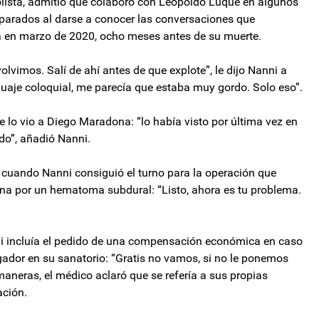
bolista, admitió que colaboró con Leopoldo Luque en algunos
arados al darse a conocer las conversaciones que
a en marzo de 2020, ocho meses antes de su muerte.
olvimos. Salí de ahí antes de que explote”, le dijo Nanni a
uaje coloquial, me parecía que estaba muy gordo. Solo eso”.
ue lo vio a Diego Maradona: “lo había visto por última vez en
do”, añadió Nanni.
 cuando Nanni consiguió el turno para la operación que
na por un hematoma subdural: “Listo, ahora es tu problema.
i incluía el pedido de una compensación económica en caso
ugador en su sanatorio: “Gratis no vamos, si no le ponemos
 maneras, el médico aclaró que se refería a sus propias
ación.