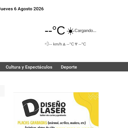
Jueves 6 Agosto 2026
--°C
☀️
Cargando...
💨
🔼
🔽
-- km/h
--°C
--°C
Cultura y Espectáculos
Deporte