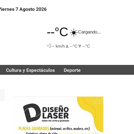
Viernes 7 Agosto 2026
--°C
☀️
Cargando...
💨
🔼
🔽
-- km/h
--°C
--°C
Cultura y Espectáculos
Deporte