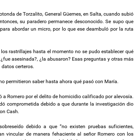
a rotonda de Torzalito, General Güemes, en Salta, cuando subió
entonces, su paradero permanece desconocido. Se supo que
o para abordar un micro, por lo que ese deambuló por la ruta
los rastrillajes hasta el momento no se pudo establecer qué
, ¿fue asesinada?, ¿la abusaron? Esas preguntas y otras más
 datos certeros.
es no permitieron saber hasta ahora qué pasó con María.
a Romero por el delito de homicidio calificado por alevosía.
uedó comprometida debido a que durante la investigación dio
con Cash.
breseído debido a que “no existen pruebas suficientes,
tan vincular de manera fehaciente al señor Romero con los