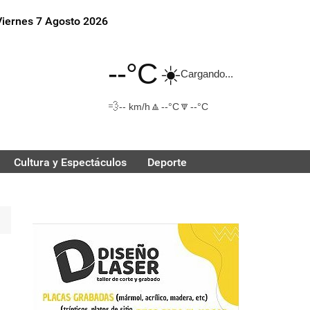
Viernes 7 Agosto 2026
--°C
☀️
Cargando...
💨
🔼
🔽
-- km/h
--°C
--°C
Cultura y Espectáculos
Deporte