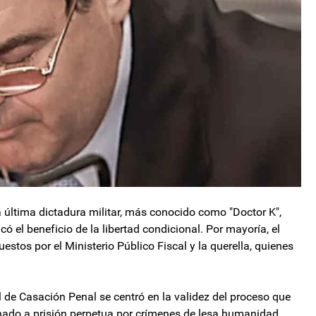
a última dictadura militar, más conocido como "Doctor K",
ó el beneficio de la libertad condicional. Por mayoría, el
uestos por el Ministerio Público Fiscal y la querella, quienes
l de Casación Penal se centró en la validez del proceso que
denado a prisión perpetua por crímenes de lesa humanidad