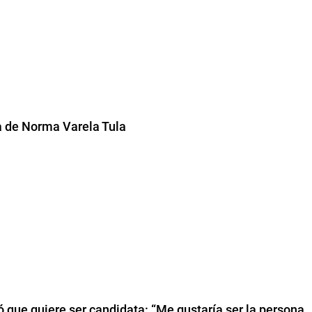
a de Norma Varela Tula
tió que quiere ser candidata: “Me gustaría ser la persona