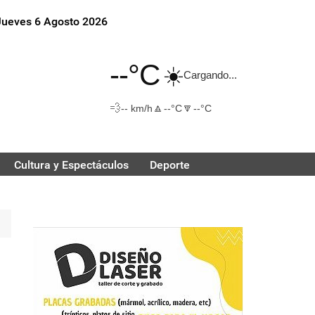
Jueves 6 Agosto 2026
--°C
☀️
Cargando...
💨
🔼
🔽
-- km/h
--°C
--°C
Cultura y Espectáculos
Deporte