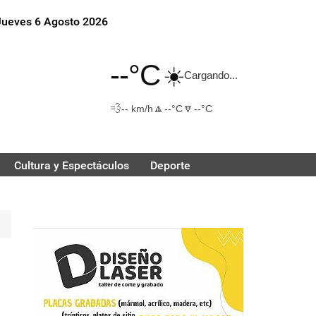
Jueves 6 Agosto 2026
--°C
☀️
Cargando...
💨
🔼
🔽
-- km/h
--°C
--°C
Cultura y Espectáculos
Deporte