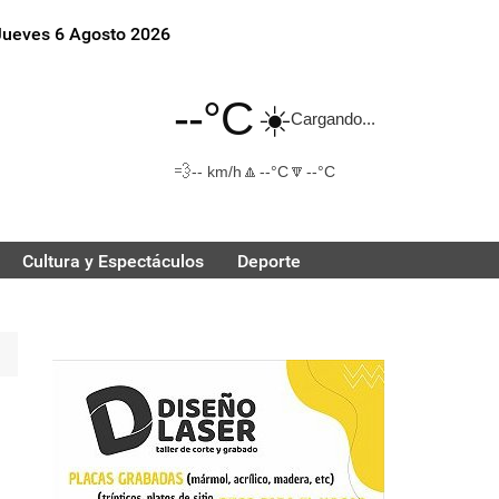
Jueves 6 Agosto 2026
--°C
☀️
Cargando...
💨
🔼
🔽
-- km/h
--°C
--°C
Cultura y Espectáculos
Deporte