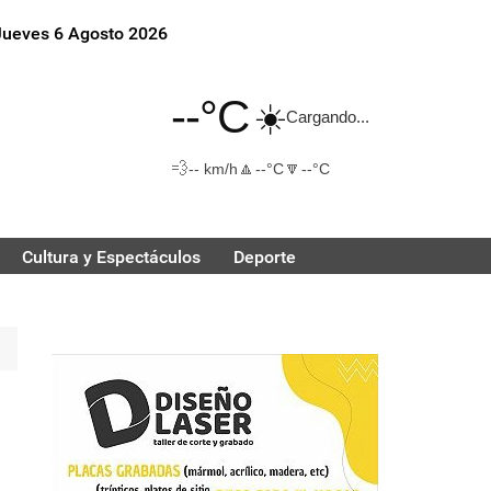
Jueves 6 Agosto 2026
--°C
☀️
Cargando...
💨
🔼
🔽
-- km/h
--°C
--°C
Cultura y Espectáculos
Deporte