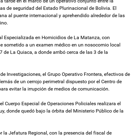
la tarde en el marco de un operativo conjunto entre la
s de seguridad del Estado Plurinacional de Bolivia. El
na al puente internacional y aprehendido alrededor de las
ino.
al Especializada en Homicidios de La Matanza, con
 fue sometido a un examen médico en un nosocomio local
7 de La Quiaca, a donde arribó cerca de las 3 de la
 de Investigaciones, el Grupo Operativo Frontera, efectivos de
demás de un cerrojo perimetral dispuesto por el Centro de
ra evitar la irrupción de medios de comunicación.
del Cuerpo Especial de Operaciones Policiales realizara el
y, donde quedó bajo la órbita del Ministerio Público de la
a Jefatura Regional, con la presencia del fiscal de