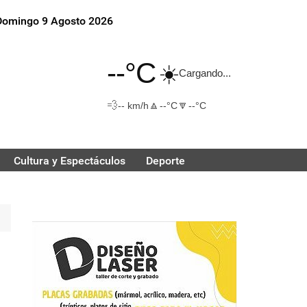
Domingo 9 Agosto 2026
--°C
☀️
Cargando...
💨
🔼
🔽
-- km/h
--°C
--°C
Cultura y Espectáculos
Deporte