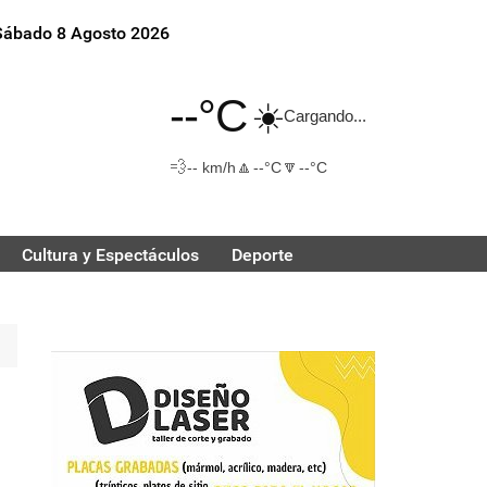
Sábado 8 Agosto 2026
--°C
☀️
Cargando...
💨
🔼
🔽
-- km/h
--°C
--°C
Cultura y Espectáculos
Deporte