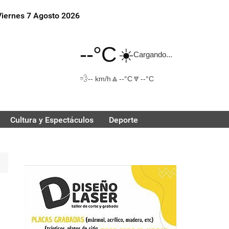
Viernes 7 Agosto 2026
--°C
☀️
Cargando...
💨
🔼
🔽
-- km/h
--°C
--°C
Cultura y Espectáculos
Deporte