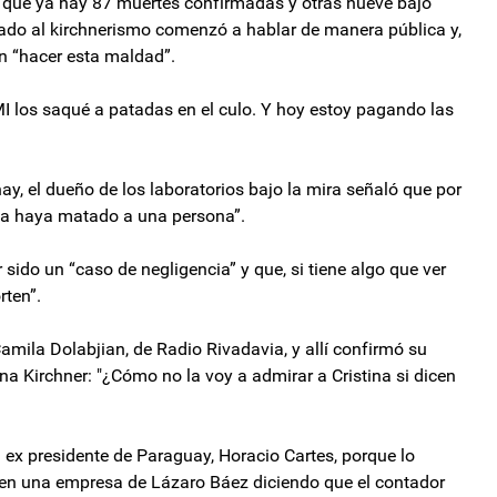
a que ya hay 87 muertes confirmadas y otras nueve bajo
gado al kirchnerismo comenzó a hablar de manera pública y,
n “hacer esta maldad”.
los saqué a patadas en el culo. Y hoy estoy pagando las
hay, el dueño de los laboratorios bajo la mira señaló que por
a haya matado a una persona”.
sido un “caso de negligencia” y que, si tiene algo que ver
rten”.
Camila Dolabjian, de Radio Rivadavia, y allí confirmó su
na Kirchner: "¿Cómo no la voy a admirar a Cristina si dicen
 ex presidente de Paraguay, Horacio Cartes, porque lo
io en una empresa de Lázaro Báez diciendo que el contador