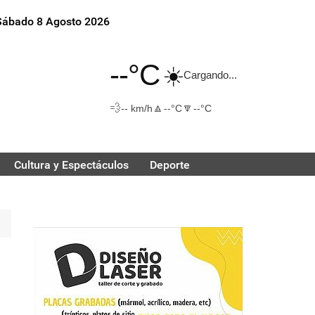
Sábado 8 Agosto 2026
--°C
☀️
Cargando...
💨
🔼
🔽
-- km/h
--°C
--°C
Cultura y Espectáculos
Deporte