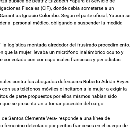
uerza pública de Beatriz Elizabeth Yapura al Servicio de
igaciones Fiscales (CIF), donde debía someterse a un
Garantías Ignacio Colombo. Según el parte oficial, Yapura se
order al personal médico, obligando a suspender la medida
a" la logística montada alrededor del frustrado procedimiento.
ron que la mujer llevaba un micrófono inalámbrico oculto y
e conectado con corresponsales franceses y periodistas
penales contra los abogados defensores Roberto Adrián Reyes
con sus teléfonos móviles e incitaron a la mujer a exigir la
itos de parte propuestos por ellos mismos habían sido
in que se presentaran a tomar posesión del cargo.
a de Santos Clemente Vera- responde a una línea de
ico femenino detectado por peritos franceses en el cuerpo de