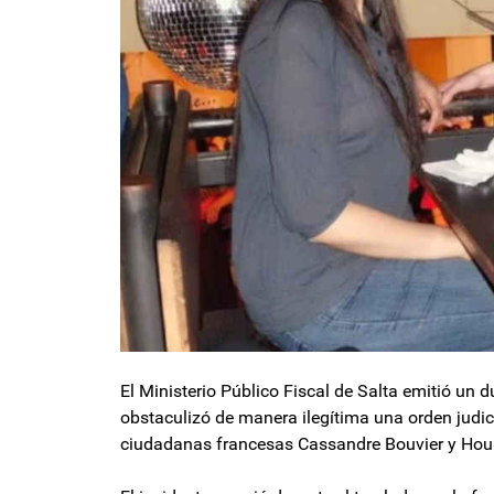
El Ministerio Público Fiscal de Salta emitió un
obstaculizó de manera ilegítima una orden judici
ciudadanas francesas Cassandre Bouvier y Ho