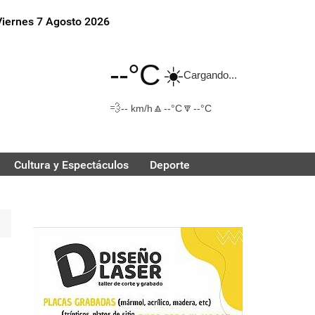
Viernes 7 Agosto 2026
--°C
☀️
Cargando...
💨
🔼
🔽
-- km/h
--°C
--°C
Cultura y Espectáculos
Deporte