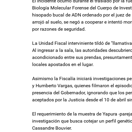
El incidente ocurrió durante el traslado por la f
Biología Molecular Forense del Cuerpo de Invest
hisopado bucal de ADN ordenado por el juez de 
arrojó al suelo, se negó a cooperar e intentó m
por razones de seguridad.
La Unidad Fiscal interviniente tildó de "llamativ
Al ingresar a la sala, las autoridades descubrie
acondicionado entre sus prendas, presuntament
locales apostados en el lugar.
Asimismo la Fiscalía iniciará investigaciones 
y Humberto Vargas, quienes filmaron el episodio 
presencia del Gobernador, ignorando que los per
aceptados por la Justicia desde el 10 de abril s
El requerimiento de la muestra de Yapura -parej
investigación que busca cotejar un perfil genét
Cassandre Bouvier.