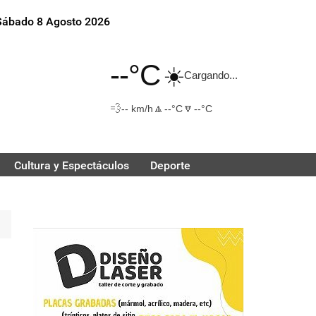
Sábado 8 Agosto 2026
--°C
☀️
Cargando...
💨
🔼
🔽
-- km/h
--°C
--°C
Cultura y Espectáculos
Deporte