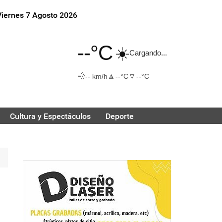
Viernes 7 Agosto 2026
--°C
☀️
Cargando...
💨
🔼
🔽
-- km/h
--°C
--°C
Cultura y Espectáculos
Deporte