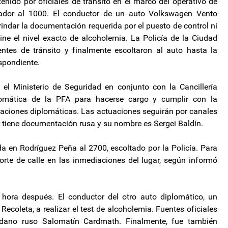
tenido por oficiales de tránsito en el marco del operativo de
rtador al 1000. El conductor de un auto Volkswagen Vento
ndar la documentación requerida por el puesto de control ni
mine el nivel exacto de alcoholemia. La Policía de la Ciudad
entes de tránsito y finalmente escoltaron al auto hasta la
espondiente.
 el Ministerio de Seguridad en conjunto con la Cancillería
omática de la PFA para hacerse cargo y cumplir con la
elaciones diplomáticas. Las actuaciones seguirán por canales
r tiene documentación rusa y su nombre es Sergei Baldín.
da en Rodríguez Peña al 2700, escoltado por la Policía. Para
corte de calle en las inmediaciones del lugar, según informó
 hora después. El conductor del otro auto diplomático, un
Recoleta, a realizar el test de alcoholemia. Fuentes oficiales
adano ruso Salomatín Cardmath. Finalmente, fue también