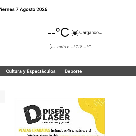
Viernes 7 Agosto 2026
--°C
☀️
Cargando...
💨
🔼
🔽
-- km/h
--°C
--°C
Cultura y Espectáculos
Deporte