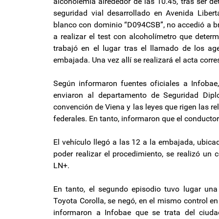
alcoholemia alrededor de las 10.45, tras ser de
seguridad vial desarrollado en Avenida Libe
blanco con dominio “D094CSB”, no accedió a bri
a realizar el test con alcoholímetro que deter
trabajó en el lugar tras el llamado de los ag
embajada. Una vez allí se realizará el acta corr
Según informaron fuentes oficiales a Infobae,
enviaron al departamento de Seguridad Dipl
convención de Viena y las leyes que rigen las r
federales. En tanto, informaron que el conducto
El vehículo llegó a las 12 a la embajada, ubica
poder realizar el procedimiento, se realizó un 
LN+.
En tanto, el segundo episodio tuvo lugar una
Toyota Corolla, se negó, en el mismo control en 
informaron a Infobae que se trata del ciud