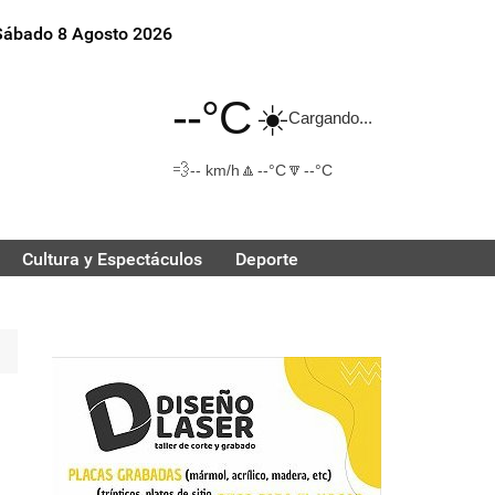
Sábado 8 Agosto 2026
--°C
☀️
Cargando...
💨
🔼
🔽
-- km/h
--°C
--°C
Cultura y Espectáculos
Deporte