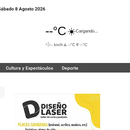
Sábado 8 Agosto 2026
--°C
☀️
Cargando...
💨
🔼
🔽
-- km/h
--°C
--°C
Cultura y Espectáculos
Deporte