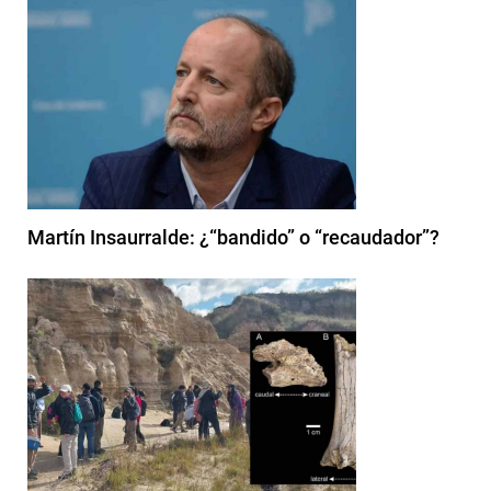
Martín Insaurralde: ¿“bandido” o “recaudador”?